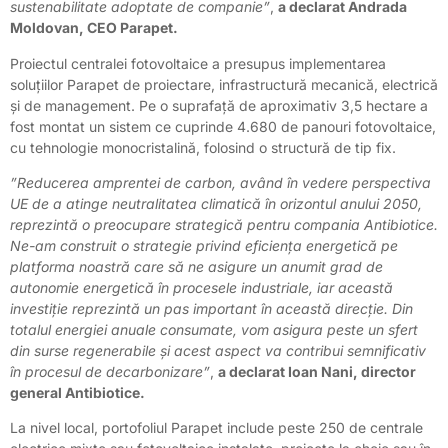
sustenabilitate adoptate de companie”
,
a declarat Andrada
Moldovan, CEO Parapet.
Proiectul centralei fotovoltaice a presupus implementarea
soluțiilor Parapet de proiectare, infrastructură mecanică, electrică
și de management. Pe o suprafață de aproximativ 3,5 hectare a
fost montat un sistem ce cuprinde 4.680 de panouri fotovoltaice,
cu tehnologie monocristalină, folosind o structură de tip fix.
”Reducerea amprentei de carbon, având în vedere perspectiva
UE de a atinge neutralitatea climatică în orizontul anului 2050,
reprezintă o preocupare strategică pentru compania Antibiotice.
Ne-am construit o strategie privind eficiența energetică pe
platforma noastră care să ne asigure un anumit grad de
autonomie energetică în procesele industriale, iar această
investiție reprezintă un pas important în această direcție. Din
totalul energiei anuale consumate, vom asigura peste un sfert
din surse regenerabile și acest aspect va contribui semnificativ
în procesul de decarbonizare”
,
a declarat Ioan Nani, director
general Antibiotice.
La nivel local, portofoliul Parapet include peste 250 de centrale