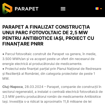
PARAPET A FINALIZAT CONSTRUCȚIA
UNUI PARC FOTOVOLTAIC DE 2,5 MW
PENTRU ANTIBIOTICE IAȘI, PROIECT CU
FINANȚARE PNRR
● Parcul fotovoltaic construit de Parapet va genera, în medie,
3.500 MWh/an și va acoperi peste un sfert din necesarul de
energie electrică al producătorului de medicamente.
● Proiectul este finanțat parțial prin Planul Național de Redresare
și Reziliență al României, din categoria proiectelor de peste 1
MW.
Cluj-Napoca
, 28.03.2024 – Parapet, companie de construcții în
sectorul regenerabil, a instalat o centrală electrică fotovoltaică de
2,5 MW pentru producătorul român de medicamente Antibiotice
Iași. Investiția s-a ridicat la aproximativ 11,8 milioane de lei