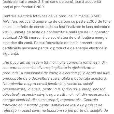
(echivalentul a peste 2,3 milioane de euro), sumă acoperită
parțial prin fonduri PNRR.
Centrala electrică fotovoltaică va produce, în medie, 3.500
MWh/an, reducând amprenta de carbon cu peste 2.000 de tone
anual. Lucrările de construcție au fost finalizate în luna noiembrie
2023, urmate de teste de conformitate realizate de un operator
autorizat ANRE împreună cu societatea de distribuție a energiei
electrice din zonă. Parcul fotovoltaic deține în prezent toate
certificările necesare pentru o producție de energie electrică în
siguranță.
„Ne bucurăm să vedem tot mai multe companii românești, din
sectoare economice diverse, implicate în eficientizarea
producției și consumului de energie electrică și, în egală măsură,
preocupate de o dezvoltare sustenabilă a activității acestora.
Ne aplecăm asupra nevoii fiecăreia și venim cu soluții
personalizate, la cheie, pentru a le sprijini să-și îndeplinească
obiectivul, respectiv să-și asigure cât mai mult din necesarul de
energie electrică din surse proprii, regenerabile. Centrala
fotovoltaică instalată pentru Antibiotice Iași e un proiect de
referință în acest sens, ne bucurăm să fim parte din soluțiile de