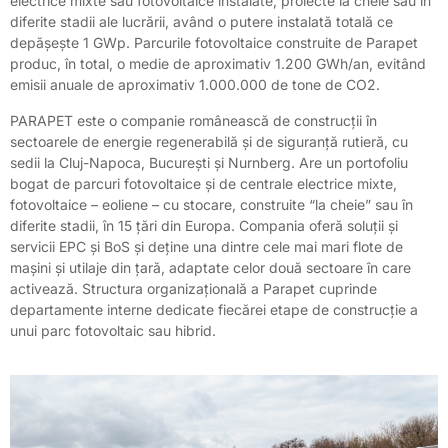
electrice mixte sau fotovoltaice instalate, proiecte la cheie sau în
diferite stadii ale lucrării, având o putere instalată totală ce
depășește 1 GWp. Parcurile fotovoltaice construite de Parapet
produc, în total, o medie de aproximativ 1.200 GWh/an, evitând
emisii anuale de aproximativ 1.000.000 de tone de CO2.
PARAPET este o companie românească de construcții în
sectoarele de energie regenerabilă și de siguranță rutieră, cu
sedii la Cluj-Napoca, București și Nurnberg. Are un portofoliu
bogat de parcuri fotovoltaice și de centrale electrice mixte,
fotovoltaice – eoliene – cu stocare, construite “la cheie” sau în
diferite stadii, în 15 țări din Europa. Compania oferă soluții și
servicii EPC și BoS și deține una dintre cele mai mari flote de
mașini și utilaje din țară, adaptate celor două sectoare în care
activează. Structura organizațională a Parapet cuprinde
departamente interne dedicate fiecărei etape de construcție a
unui parc fotovoltaic sau hibrid.