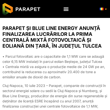
PARAPET ȘI BLUE LINE ENERGY ANUNȚĂ
FINALIZAREA LUCRĂRILOR LA PRIMA
CENTRALĂ MIXTĂ FOTOVOLTAICĂ ȘI
EOLIANĂ DIN ȚARĂ, ÎN JUDEȚUL TULCEA
• Parcul fotovoltaic are o capacitate de 1,1 MW care se adaugă
celor 6,15 MW instalați în parcul eolian Beștepe, județul Tulcea
• Centrala mixtă va asigura o producție medie de 24 GW pe an,
contribuind la reducerea cu aproximativ 20.400 de tone a
emisiilor anuale de dioxid de carbon.
Cluj-Napoca, 10 iulie 2023 – Parapet, companie de construcții în
sectorul energiei solare cu sedii la Cluj-Napoca și Nurnberg, și
Blue Line Energy, producător de energie din surse regenerabile și
deținător de licență ESRE începând cu anul 2007, anunță
finalizarea construcției unei centrale fotovoltaice de 1,1 MW,