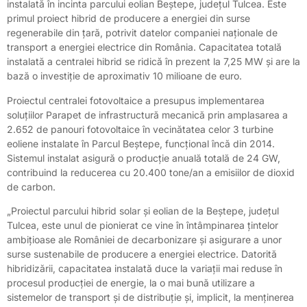
instalată în incinta parcului eolian Beștepe, județul Tulcea. Este
primul proiect hibrid de producere a energiei din surse
regenerabile din țară, potrivit datelor companiei naționale de
transport a energiei electrice din România. Capacitatea totală
instalată a centralei hibrid se ridică în prezent la 7,25 MW și are la
bază o investiție de aproximativ 10 milioane de euro.
Proiectul centralei fotovoltaice a presupus implementarea
soluțiilor Parapet de infrastructură mecanică prin amplasarea a
2.652 de panouri fotovoltaice în vecinătatea celor 3 turbine
eoliene instalate în Parcul Beștepe, funcțional încă din 2014.
Sistemul instalat asigură o producție anuală totală de 24 GW,
contribuind la reducerea cu 20.400 tone/an a emisiilor de dioxid
de carbon.
„Proiectul parcului hibrid solar și eolian de la Beștepe, județul
Tulcea, este unul de pionierat ce vine în întâmpinarea țintelor
ambițioase ale României de decarbonizare și asigurare a unor
surse sustenabile de producere a energiei electrice. Datorită
hibridizării, capacitatea instalată duce la variații mai reduse în
procesul producției de energie, la o mai bună utilizare a
sistemelor de transport și de distribuție și, implicit, la menținerea