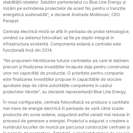
stabilității rețelelor. Salutăm parteneriatul cu Blue Line Energy și
mizăm pe extinderea proiectelor de acest fel, pentru o tranziție
energetică sustenabilă”, a declarat Andrada Moldovan, CEO
Parapet.
Centrala electrică mixtă se află în perioada de probe tehnologice,
urmând ca sistemul fotovoltaic să fie pe deplin integrat în
infrastructura existentă. Componenta eoliană a centralei este
funcțională încă din 2014.
“Ne propunem hibridizarea tuturor centralelor pe care le deținem
precum și finalizarea investițiilor începute deja pentru construirea
unor noi capacități de producție. O prioritate pentru companie
este finalizarea investițiilor propuse în capacitățile de stocare
aprobate deja de către autoritățile competente în cadrul
proiectelor hibride”, au declarat reprezentanții Blue Line Energy.
În noua configurație, centrala fotovoltaică va produce o cantitate
mai mare de energie electrică în perioada de vară când scade
producția din surse eoliene, asigurând astfel variații mai reduse în
procesul de generare a energiei. Proiectul a asigurat o creștere a
numărului locurilor de muncă pe parcursul construcției centralei și