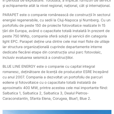
în perioda de exploatare. Totodată, a implicat furnizori de servicii
și echipamente atât la nivel regional, național, cât și internațional.
PARAPET este o companie românească de construcții în sectorul
energiei regenerabile, cu sedii la Cluj-Napoca și Nurnberg. Cu un
portofoliu de peste 150 de proiecte fotovoltaice realizate în 15
țări din Europa, având o capacitate totală instalată în prezent de
peste 750 MWp, compania oferă soluții și servicii din categoria
light EPC. Parapet deține una dintre cele mai mari flote de utilaje
iar structura organizațională cuprinde departamente interne
dedicate fiecărei etape din construcția unui parc fotovolaic,
inclusiv evaluarea seismică a construcțiilor.
BLUE LINE ENERGY este o companie cu capital integral
romanesc, deținătoare de licență de producator ESRE începând
cu anul 2007. Compania a dezvoltat un portofoliu de parcuri
eoliene și fotovoltaice cu o capacitate totală instalată de
aproximativ 400 MW, printre acestea cele mai importante fiind:
Salbatica 1, Salbatica 2, Salbatica 3, Dealul Pietros-
Caraconstantin, Sfanta Elena, Corugea, Blue1, Blue 2.