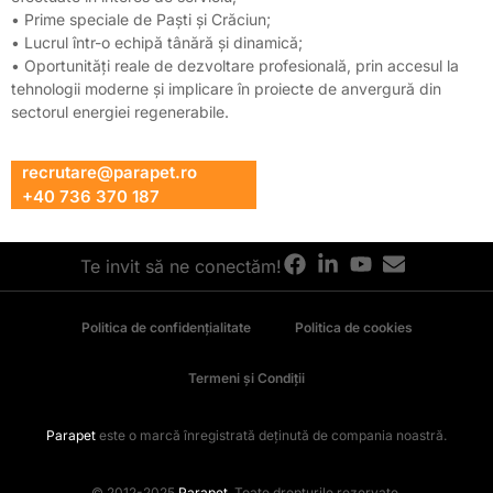
• Prime speciale de Paști și Crăciun;
• Lucrul într-o echipă tânără și dinamică;
• Oportunități reale de dezvoltare profesională, prin accesul la
tehnologii moderne și implicare în proiecte de anvergură din
sectorul energiei regenerabile.
recrutare@parapet.ro
+40 736 370 187
Te invit să ne conectăm!
Politica de confidențialitate
Politica de cookies
Termeni și Condiții
Parapet
este o marcă înregistrată deținută de compania noastră.
© 2012-2025
Parapet
. Toate drepturile rezervate.