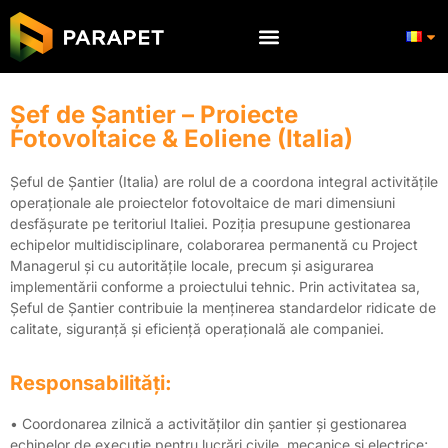
Șef de Șantier – Proiecte
Fotovoltaice & Eoliene (Italia)
Șeful de Șantier (Italia) are rolul de a coordona integral activitățile
operaționale ale proiectelor fotovoltaice de mari dimensiuni
desfășurate pe teritoriul Italiei. Poziția presupune gestionarea
echipelor multidisciplinare, colaborarea permanentă cu Project
Managerul și cu autoritățile locale, precum și asigurarea
implementării conforme a proiectului tehnic. Prin activitatea sa,
Șeful de Șantier contribuie la menținerea standardelor ridicate de
calitate, siguranță și eficiență operațională ale companiei.
Responsabilități:
• Coordonarea zilnică a activităților din șantier și gestionarea
echipelor de execuție pentru lucrări civile, mecanice și electrice;