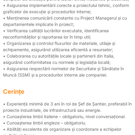
• Asigurarea implementării corecte a proiectului tehnic, conform
graficelor de execuție și procedurilor interne;
• Menținerea comunicării constante cu Project Managerul și cu
departamentele implicate în proiect;
• Verificarea calității lucrărilor executate, identificarea
neconformităților și raportarea lor în timp util;
• Organizarea și controlul fluxurilor de materiale, utilaje și
echipamente, asigurând utilizarea eficientă a resurselor;
• Colaborarea cu autoritățile locale și partenerii din Italia,
asigurând conformitatea cu normele și legislația locală;
• Asigurarea respectării normelor de Securitate și Sănătate în
Muncă (SSM) și a procedurilor interne ale companiei.
Cerințe
• Experiență minimă de 3 ani în rol de Șef de Șantier, preferabil în
proiecte industriale, de infrastructură sau energie.
• Cunoașterea limbii italiene – obligatoriu, nivel conversațional.
• Cunoașterea limbii engleze – obligatoriu.
• Abilități excelente de organizare și coordonare a echipelor